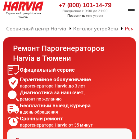
+7 (800) 101-14-79
Ежедневно с 9:00 до 21:00
Сервисный центр Harvia
в
Позвонить
мне утром
Тюмени
Сервисный центр Harvia
Каталог устройств
Ремон
Ремонт Парогенераторов
Harvia в Тюмени
Официальный сервис
Гарантийное обслуживание
парогенератора Harvia до 3 лет
Диагностика за наш счет,
ремонт по желанию
Бесплатный выезд курьера
в день обращения
Срочный ремонт
парогенератора Harvia от 35 минут