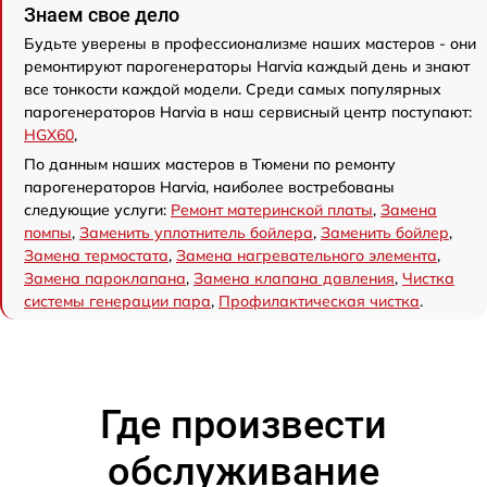
Знаем свое дело
Будьте уверены в профессионализме наших мастеров - они
ремонтируют парогенераторы Harvia каждый день и знают
все тонкости каждой модели. Среди самых популярных
парогенераторов Harvia в наш сервисный центр поступают:
HGX60
,
По данным наших мастеров в Тюмени по ремонту
парогенераторов Harvia, наиболее востребованы
следующие услуги:
Ремонт материнской платы
,
Замена
помпы
,
Заменить уплотнитель бойлера
,
Заменить бойлер
,
Замена термостата
,
Замена нагревательного элемента
,
Замена пароклапана
,
Замена клапана давления
,
Чистка
системы генерации пара
,
Профилактическая чистка
.
Где произвести
обслуживание